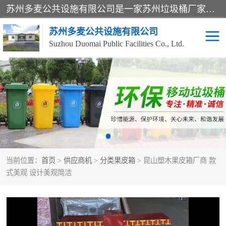
苏州多麦公共设施有限公司是一家苏州垃圾桶厂家，主营：塑料垃圾桶、分类果皮箱、户外园林椅、保安岗亭等产品厂家。全国统一热线电话：17105580222。公司组建完善的团队。设计人员，能根据客户要求，提供适合的设计方案，来满足客户的需求。
苏州多麦公共设施有限公司
Suzhou Duomai Public Facilities Co., Ltd.
办公室脚踩垃圾桶
保安岗亭
分类果皮箱
公园椅
垃圾分类房
塑料垃圾桶
当前位置：
首页
>
供应商机
>
分类果皮箱
> 昆山塑木果皮箱厂商 款
防疫岗亭
吸烟岗亭
式美观 设计美观简洁
移动厕所