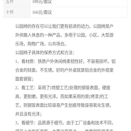
五件
188元/面议
十件
166元/面议
公园椅的存在可以让我们更有前进的动力。公园椅是户
外供路人休息的一种产品，多用于公园，小区，大型游
乐场，购物广场，公共场合。
公园椅子具体的保养方式和方法：
1、看材质：铁质户外休闲椅柔韧性好，不容易损坏。铝
合金的轻盈，不生锈。好的户外桌就是铝合金的外观里
面套钢管；
2、看工艺：采用了[喷塑工艺]处理的钢管表面，硬度
高，更耐磨，更有光泽。而如果采用的是[烤漆]的工
艺，则钢管表面比较容易产生划痕导致容易氧化生锈，
并且没有光泽；
3、看细节：品质源于细节。由于工厂设备和技术不同，