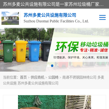
苏州多麦公共设施有限公司是一家苏州垃圾桶厂家，主营：塑料垃圾桶、分类果皮箱、户外园林椅、保安岗亭等产品厂家。全国统一热线电话：17105580222。公司组建完善的团队。设计人员，能根据客户要求，提供适合的设计方案，来满足客户的需求。
苏州多麦公共设施有限公司
Suzhou Duomai Public Facilities Co., Ltd.
办公室脚踩垃圾桶
保安岗亭
分类果皮箱
公园椅
垃圾分类房
塑料垃圾桶
当前位置：
首页
>
供应商机
>
公园椅
> 南通不锈钢园林椅公司 多麦
防疫岗亭
吸烟岗亭
公共设施 苏州多麦公共设施有限公司
移动厕所