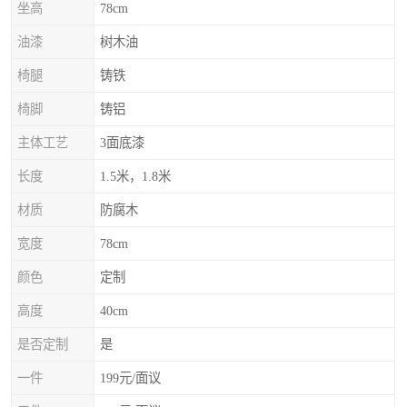
坐高
78cm
油漆
树木油
椅腿
铸铁
椅脚
铸铝
主体工艺
3面底漆
长度
1.5米，1.8米
材质
防腐木
宽度
78cm
颜色
定制
高度
40cm
是否定制
是
一件
199元/面议