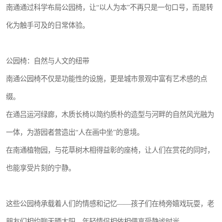
南通通过科学布局公园椅，让“以人为本”不再只是一句口号，而是转
化为触手可及的日常体验。
公园椅：自然与人文的纽带
南通公园椅不仅是功能性的设施，更是城市景观中富有艺术感的点
缀。
在通吕运河绿廊，木质长椅以简约质朴的造型与河畔的自然风光融为
一体，为游园者营造出“人在画中坐”的意境。
在南通植物园，与花草树木相得益彰的座椅，让人们在赏花的同时，
也能享受片刻的宁静。
这些公园椅承载着人们的情感和记忆——孩子们在椅旁嬉戏玩耍，老
朋友们相约聊天晒太阳，年轻情侣相依相偎享受静谧时光。