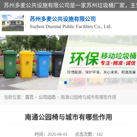
苏州多麦公共设施有限公司
Suzhou Duomai Public Facilities Co., Ltd.
办公室脚踩垃圾桶
分类果皮箱
垃圾分类房
当前位置：
首页
>
公司动态
> 南通公园椅与城市有哪些作用
防疫岗亭
移动厕所
南通公园椅与城市有哪些作用
时间：2026-06-01
点击次数：142